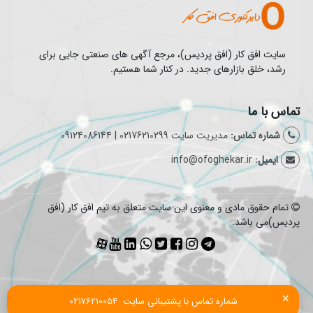
سایت افق کار (افق پردیس)، مرجع آگهی های صنعتی جایی برای
رشد، خلق بازارهای جدید. در کنار شما هستیم.
تماس با ما
شماره تماس:
مدیریت سایت 02176210299 | 09124086144
ایمیل:
info@ofoghekar.ir
تمام حقوق مادی و معنوی این سایت متعلق به تیم افق کار (افق
پردیس)می باشد.
×
شماره تماس با پشتیبانی سایت  02176210054