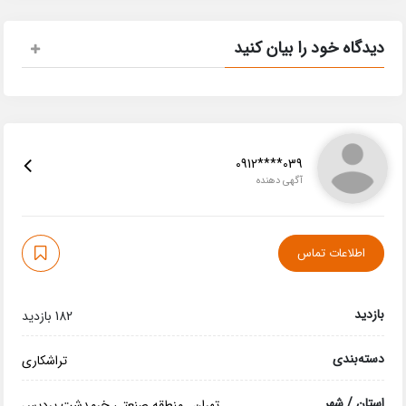
دیدگاه خود را بیان کنید
0912****039
آگهی دهنده
اطلاعات تماس
بازدید
182 بازدید
دسته‌بندی
تراشکاری
استان / شهر
تهران
,
منطقه صنعتی خرمدشت پردیس