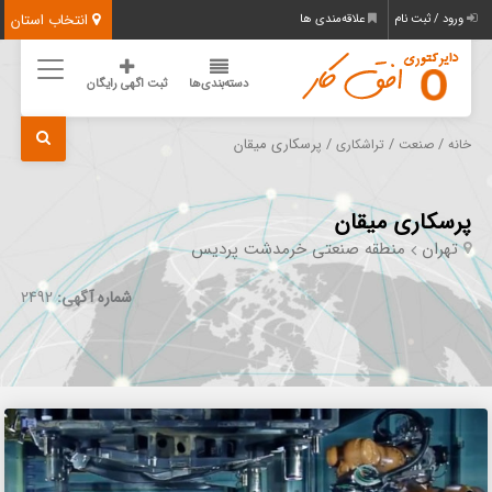
انتخاب استان
ورود / ثبت نام
علاقه‌مندی ها
دسته‌بندی‌ها
ثبت اگهی رایگان
/
/
/ پرسکاری میقان
خانه
صنعت
تراشکاری
پرسکاری میقان
تهران
منطقه صنعتی خرمدشت پردیس
شماره آگهی:
2492