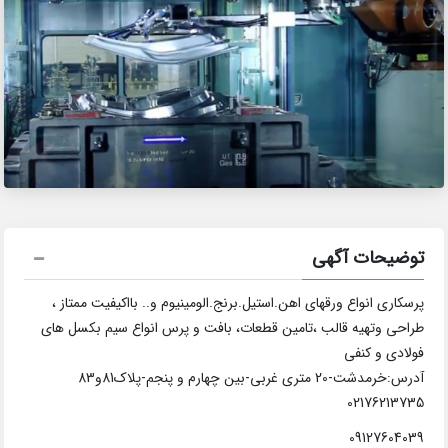
توضیحات آگهی
پرسکاری انواع ورقهای اهن.استیل.برنج.الومینیوم و.. بااکیفیت ممتاز ،
طراحی وتهیه قالب ،تامین قطعات، بافت و پرس انواع سیم بکسل های
فولادی و کنفی
آدرس:خرمدشت-20 متری غربی-بین چهارم و پنجم-پلاک81و83
02176213735
09127604039