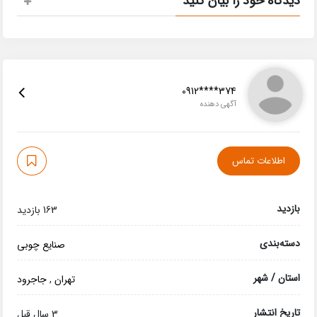
دیدگاه خود را بیان کنید
0912****374
آگهی دهنده
اطلاعات تماس
بازدید
163 بازدید
دسته‌بندی
صنایع چوبی
استان / شهر
تهران
,
جاجرود
تاریخ انتشار
3 سال قبل