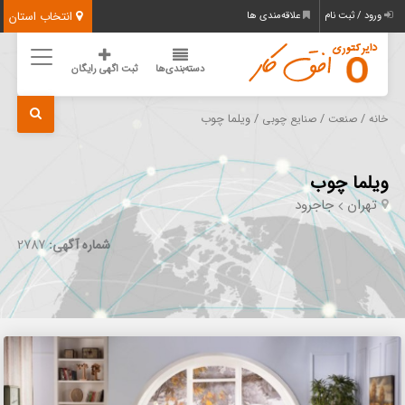
انتخاب استان
ورود / ثبت نام
علاقه‌مندی ها
دسته‌بندی‌ها
ثبت اگهی رایگان
/
/
/ ویلما چوب
خانه
صنعت
صنایع چوبی
ویلما چوب
تهران
جاجرود
شماره آگهی:
2787