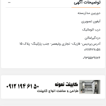
توضیحات آگهی
دوربین مداربسته
آیفون تصویری
درب اتوماتیک
دزدگیراماکن
آدرس:پردیس- فازیک- تجاری ولیعصر- جنب پارکینگ- پلاک 15
02176270511
09355291126