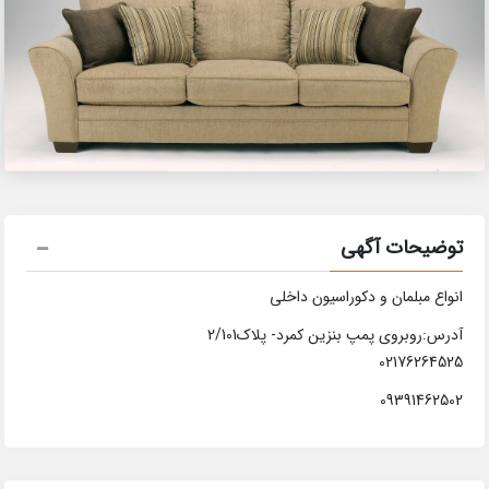
توضیحات آگهی
انواع مبلمان و دکوراسیون داخلی
آدرس:روبروی پمپ بنزین کمرد- پلاک2/101
02176264525
09391462502