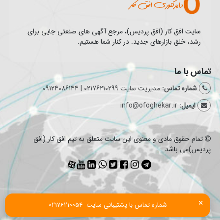
سایت افق کار (افق پردیس)، مرجع آگهی های صنعتی جایی برای
رشد، خلق بازارهای جدید. در کنار شما هستیم.
تماس با ما
شماره تماس:
مدیریت سایت 02176210299 | 09124086144
ایمیل:
info@ofoghekar.ir
تمام حقوق مادی و معنوی این سایت متعلق به تیم افق کار (افق
پردیس)می باشد.
×
شماره تماس با پشتیبانی سایت  02176210054