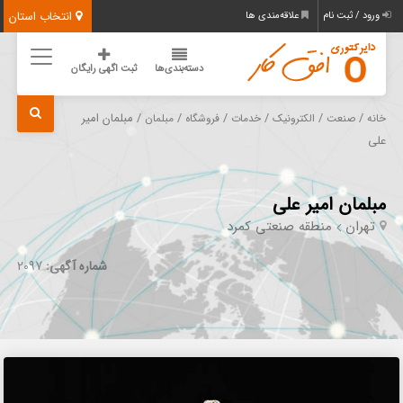
انتخاب استان
ورود / ثبت نام
علاقه‌مندی ها
دسته‌بندی‌ها
ثبت اگهی رایگان
/
/
/
/
/
/ مبلمان امیر
خانه
صنعت
الکترونیک
خدمات
فروشگاه
مبلمان
علی
مبلمان امیر علی
تهران
منطقه صنعتی کمرد
شماره آگهی:
2097