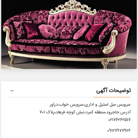
توضیحات آگهی
سرویس مبل استیل و اداری،سرویس خواب،دراور
آدرس:جاجرود،منطقه کمرد،نبش کوچه فرهاد،پلاک 701
02176262517
09127977926