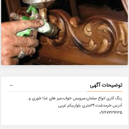
توضیحات آگهی
رنگ کاری انواع مبلمان،سرویس خواب،میز های غذا خوری و…
آدرس:خرمدشت،24متری بلوار،یکم غربی
09197329635