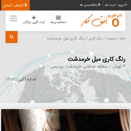
انتخاب استان
ورود / ثبت نام
علاقه‌مندی ها
دسته‌بندی‌ها
ثبت اگهی رایگان
/
/
/ رنگ کاری مبل خرمدشت
خانه
صنعت
رنگ کاری
رنگ کاری مبل خرمدشت
تهران
منطقه صنعتی خرمدشت پردیس
شماره آگهی:
2387