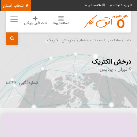
انتخاب استان
ورود / ثبت نام
علاقه‌مندی ها
دسته‌بندی‌ها
ثبت اگهی رایگان
/
/
/ درخش الکتریک
خانه
ساختمانی
خدمات ساختمانی
درخش الکتریک
تهران
پردیس
شماره آگهی:
10547