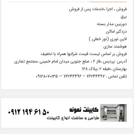
فروش ، اجرا ،خدمات پس از فروش
برق
دوربین مدار بسته
دزدگیر اماکن
لاین نوری (نور خطی )
هوشمند سازی
فروش بر اساس لیست قیمت شرکتها همراه با تخفیف
آدرس :پردیس ،فاز 2 ، ضلع جنوبی میدان امام خمینی ،مجتمع تجاری
بهارستان ،طبقه 2 ،پلاک 128
تلفن تماس : 76244497 – 76244496 — 09128070135