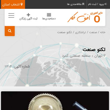
انتخاب استان
ورود / ثبت نام
علاقه‌مندی ها
دسته‌بندی‌ها
ثبت اگهی رایگان
/
/
/ تکنو صنعت
خانه
صنعت
تراشکاری
تکنو صنعت
تهران
منطقه صنعتی کمرد
شماره آگهی:
2304