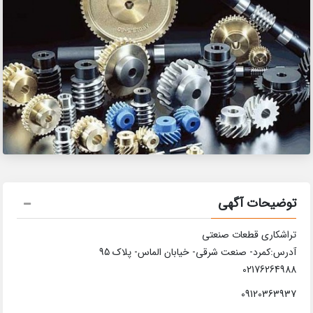
توضیحات آگهی
تراشکاری قطعات صنعتی
آدرس:کمرد- صنعت شرقی- خیابان الماس- پلاک 95
02176264988
09120363937