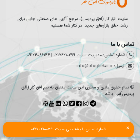
سایت افق کار (افق پردیس)، مرجع آگهی های صنعتی جایی برای
رشد، خلق بازارهای جدید. در کنار شما هستیم.
تماس با ما
شماره تماس:
مدیریت سایت 02176210299 | 09124086144
ایمیل:
info@ofoghekar.ir
تمام حقوق مادی و معنوی این سایت متعلق به تیم افق کار (افق
پردیس)می باشد.
×
شماره تماس با پشتیبانی سایت  02176210054