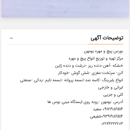
توضیحات آگهی
بورس پیچ و مهره بومهن
مرکز تهیه و توزیع انواع پیچ و مهره
خشکه -آهن-دنده ریز -درشت و دنده ژاپن
آلن- سرتخت-مغزی -شش گوش -خودکار
انواع بلبرینگ -کاسه نمد-تسمه پروانه -تسمه تایم -یدکی -صنعتی
ایرانی و خارجی
کلی و جزیی
آدرس :بومهن -روبه روی ایستگاه مینی بوس ها
09121986514 سعید
09391986514شفیعی
02176222203