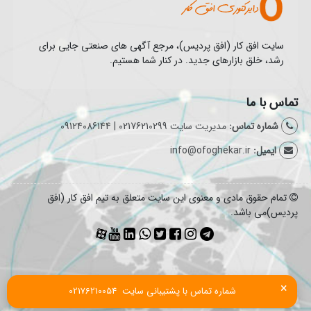
سایت افق کار (افق پردیس)، مرجع آگهی های صنعتی جایی برای
رشد، خلق بازارهای جدید. در کنار شما هستیم.
تماس با ما
شماره تماس:
مدیریت سایت 02176210299 | 09124086144
ایمیل:
info@ofoghekar.ir
تمام حقوق مادی و معنوی این سایت متعلق به تیم افق کار (افق
پردیس)می باشد.
×
شماره تماس با پشتیبانی سایت  02176210054