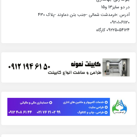
در دو سایز13 و15
آدرس :خرمدشت شمالی -جنب بتن دماوند -پلاک 430
09201061120
09225054124 کارگاه