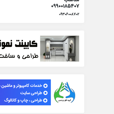
09900185407
09306008702