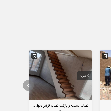
تهران
تهران
نصاب لمینت و پارکت نصب قرنیز دیوارپوش و کفپوش
نقاش ساختما