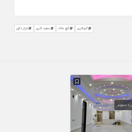
گچکاری
گچ خاک
سفید کاری
ابزار دکور
دماوند