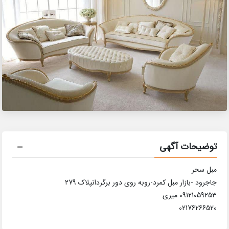
توضیحات آگهی
مبل سحر
جاجرود -بازار مبل کمرد-روبه روی دور برگردانپلاک 279
09121059253 میری
02176266520