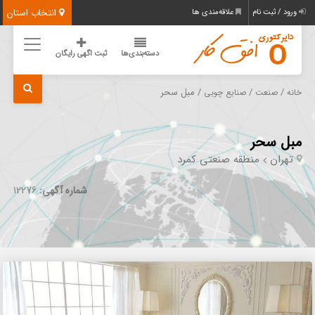
انتخاب استان
ورود / ثبت نام
علاقه‌مندی ها
دسته‌بندی‌ها
ثبت اگهی رایگان
/
/
/ مبل سحر
خانه
صنعت
صنایع چوبی
مبل سحر
تهران
منطقه صنعتی کمرد
شماره آگهی:
12276