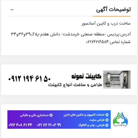
توضیحات آگهی
ساخت درب و کابین آسانسور
آدرس:پردیس -منطقه صنعتی خرمدشت- دانش هفتم-پلاک39و36و34
شماره تماس:02176216584