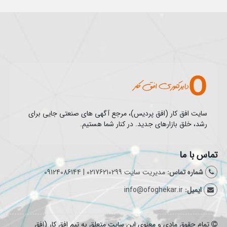
سایت افق کار (افق پردیس)، مرجع آگهی های صنعتی جایی برای
رشد، خلق بازارهای جدید. در کنار شما هستیم.
تماس با ما
شماره تماس:
مدیریت سایت 02176210299 | 09124086144
ایمیل:
info@ofoghekar.ir
تمام حقوق مادی و معنوی این سایت متعلق به تیم افق کار (افق