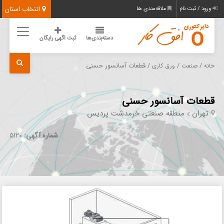
انتخاب استان
ورود / ثبت نام
علاقه‌مندی ها
دسته‌بندی‌ها
ثبت اگهی رایگان
/
/
/ قطعات آسانسور حسنی
خانه
صنعت
ورق کاری
قطعات آسانسور حسنی
تهران
منطقه صنعتی خرمدشت پردیس
شماره آگهی:
5120