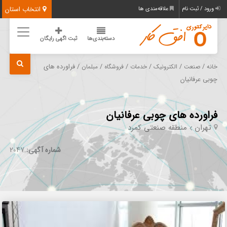
انتخاب استان
ورود / ثبت نام
علاقه‌مندی ها
دسته‌بندی‌ها
ثبت اگهی رایگان
/
/
/
/
/
/ فراورده های
خانه
صنعت
الکترونیک
خدمات
فروشگاه
مبلمان
چوبی عرفانیان
فراورده های چوبی عرفانیان
تهران
منطقه صنعتی کمرد
شماره آگهی:
2047