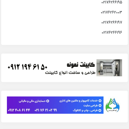
02176266195
02176262003
02176266197
02176266196