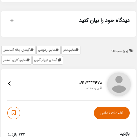
دیدگاه خود را بیان کنید
عایق نانو
عایق رطوبتی
آببندی چاله آسانسور
برچسب‌ها:
آببندی دیوار گچی
عایق کاری استخر
0910****478
آگهی دهنده
اطلاعات تماس
بازدید
222 بازدید