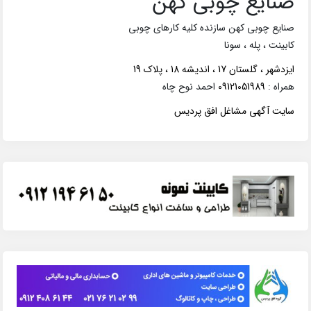
صنایع چوبی کهن
صنایع چوبی کهن سازنده کلیه کارهای چوبی
کابینت ، پله ، سونا
ایزدشهر ، گلستان 17 ، اندیشه 18 ، پلاک 19
همراه :
09121051989
احمد نوح چاه
سایت آگهی مشاغل افق پردیس