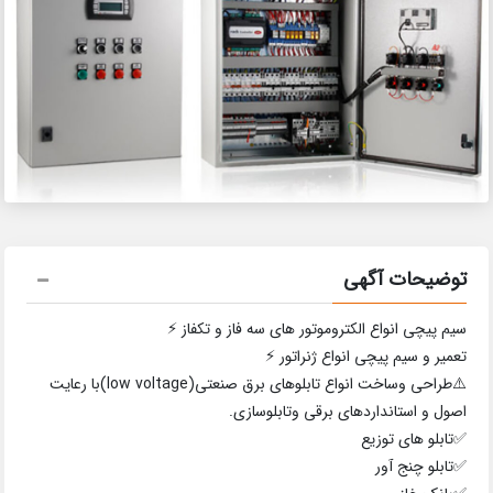
توضیحات آگهی
سیم پیچی انواع الکتروموتور های سه فاز و تکفاز ⚡️
تعمیر و سیم پیچی انواع ژنراتور ⚡️
⚠️طراحی وساخت انواع تابلوهای برق صنعتی(low voltage)با رعایت
اصول و استانداردهای برقی وتابلوسازی.
✅️تابلو های توزیع
✅️تابلو چنج آور