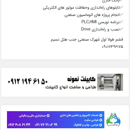
✅️بانک خازن
✅️تابلوهای راه‌اندازی وحفاظت موتور های الکتریکی
✅️انجام پروژه های اتوماسیون صنعتی
✅️برنامه نویسی PLC,HMl
✅️نصب و راه‌اندازی Drive
قشم طولا اول شهرک صنعتی جنب هتل نسیم
۰۹۰۱۷۴۹۶۱۷۵