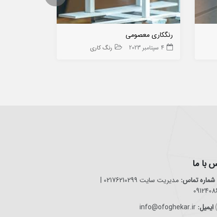
رنگکاری معصومی
فروشگاه رنگ آ
4 سپتامبر 2023
رنگ کاری
20 ژانویه 2025
 با ما
شماره تماس:
مدیریت سایت 02176210299 |
0912408
ایمیل:
info@ofoghekar.ir