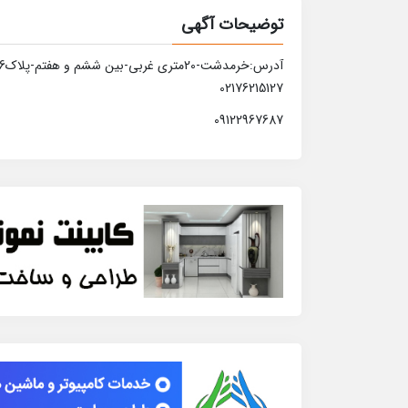
توضیحات آگهی
آدرس:خرمدشت-20متری غربی-بین ششم و هفتم-پلاک116
02176215127
09122967687