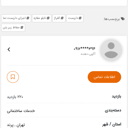
داربست
کفراژ
تابلو مغازه
اجرای داربست نما
برچسب‌ها:
حفاظ زیر بتن
0912****394
آگهی دهنده
اطلاعات تماس
بازدید
220 بازدید
دسته‌بندی
خدمات ساختمانی
استان / شهر
تهران
,
پرند