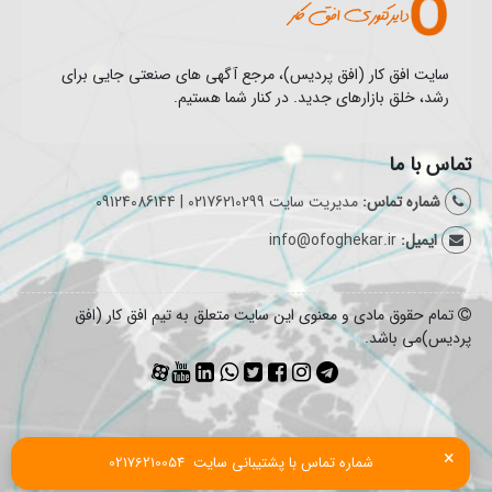
سایت افق کار (افق پردیس)، مرجع آگهی های صنعتی جایی برای
رشد، خلق بازارهای جدید. در کنار شما هستیم.
تماس با ما
شماره تماس:
مدیریت سایت 02176210299 | 09124086144
ایمیل:
info@ofoghekar.ir
تمام حقوق مادی و معنوی این سایت متعلق به تیم افق کار (افق
پردیس)می باشد.
×
شماره تماس با پشتیبانی سایت  02176210054