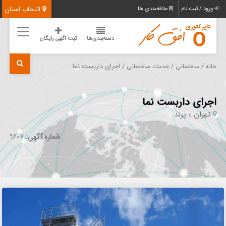
انتخاب استان
ورود / ثبت نام
علاقه‌مندی ها
دسته‌بندی‌ها
ثبت اگهی رایگان
/
/
/ اجرای داربست نما
خانه
ساختمانی
خدمات ساختمانی
اجرای داربست نما
تهران
پرند
شماره آگهی:
9607