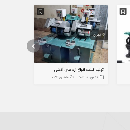
تهران
تهران
تولید کننده انواع اره های آتشی
بتن آماده ، ا
17 فوریه 2024
ماشین آلات
4 سپتامبر 2023