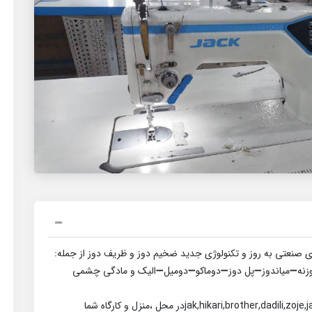
 صنعتی به روز و تکنولوژی جدید ضخیم دوز و ظریف دوز از جمله:
زنه➖میاندوز➖پل دوز➖دوماکو➖دومیل➖️الیک و مادگی چشمی
jak,hikari,broدر محل ،منزل و کارگاه شما