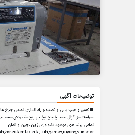
توضیحات آگهی
⚫تعمیر و عیب یابی و نصب و راه اندازی تمامی چرخ های
➖راسته➖زیگزال ،سه نخ،پنج نخ،چهارنخ➖کمرکش➖سه سو
تمامی‌ برند های موجود تکنولوژی ژاپن ،چین و المان
ther,dadili,zoje,jaki,kanza,kentex,zuki,،juki,gemsy,ruyang,sun star