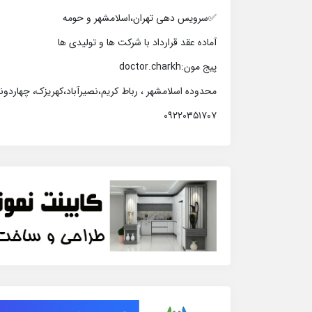
✅️سرویس دهی تهران،اسلامشهر و حومه
آماده عقد قرارداد با شرکت ها و تولیدی ها
پیج مون:doctor.charkh
محدوده اسلامشهر ، رباط کریم،نصیرآباد،کهریزک، چهاردون
۰۹۲۲۰۳۵۱۷۰۷