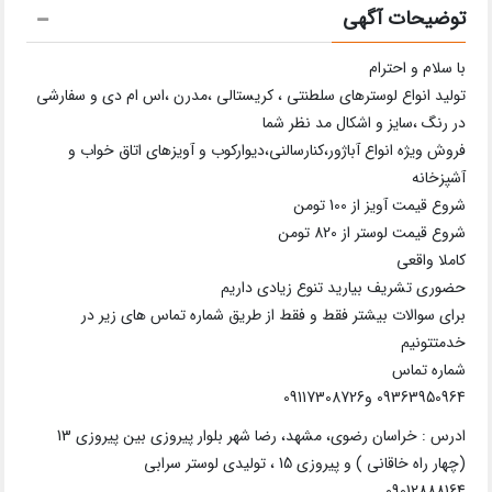
توضیحات آگهی
با سلام و احترام
تولید انواع لوسترهای سلطنتی ، کریستالی ،مدرن ،اس ام دی و سفارشی
در رنگ ،سایز و اشکال مد نظر شما
فروش ویژه انواع آباژور،کنارسالنی،دیوارکوب و آویزهای اتاق خواب و
آشپزخانه
شروع قیمت آویز از 100 تومن
شروع قیمت لوستر از 820 تومن
کاملا واقعی
حضوری تشریف بیارید تنوع زیادی داریم
برای سوالات بیشتر فقط و فقط از طریق شماره تماس های زیر در
خدمتتونیم
شماره تماس
09363950964 و09117308726
ادرس : خراسان رضوی، مشهد، رضا شهر بلوار پیروزی بین پیروزی 13
(چهار راه خاقانی ) و پیروزی 15 ، تولیدی لوستر سرابی
09012888164