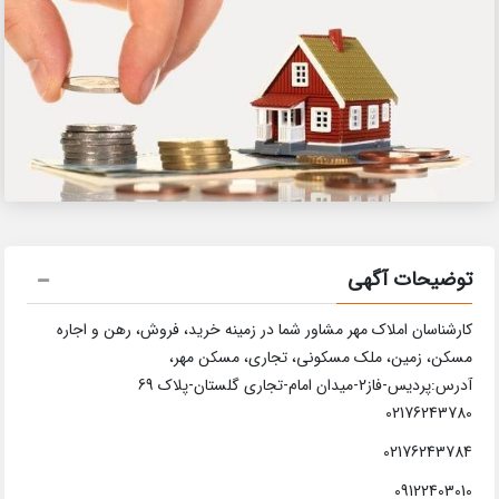
توضیحات آگهی
کارشناسان املاک مهر مشاور شما در زمینه خرید، فروش، رهن و اجاره
مسکن، زمین، ملک مسکونی، تجاری، مسکن مهر،
آدرس:پردیس-فاز2-میدان امام-تجاری گلستان-پلاک 69
02176243780
02176243784
09122403010