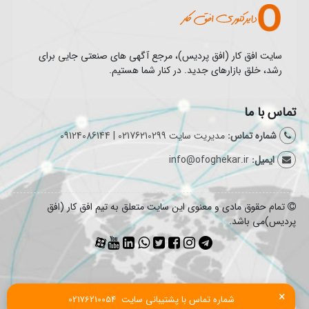
سایت افق کار (افق پردیس)، مرجع آگهی های صنعتی جایی برای
رشد، خلق بازارهای جدید. در کنار شما هستیم.
تماس با ما
شماره تماس:
مدیریت سایت 02176210299 | 09124086144
ایمیل:
info@ofoghekar.ir
تمام حقوق مادی و معنوی این سایت متعلق به تیم افق کار (افق
پردیس)می باشد.
×
شماره تماس با پشتیبانی سایت  02176210054