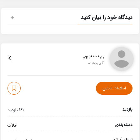
دیدگاه خود را بیان کنید
0912****010
آگهی دهنده
اطلاعات تماس
بازدید
161 بازدید
دسته‌بندی
املاک
استان / شهر