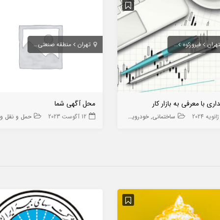
تهران
فیروزکوه
دماوند
تهرانپارس
گیلاوند
جاجرود
تهران
منطقه صنعتی خرمدشت پردیس
منطقه صنعتی دماوند
منطقه صن
ری با معرفی به بازار کار
محل آگهی شما
ساختمانی
خودرویی
آموزشی
بازارکار
12 آگوست 2023
صنعت
بهداشت و درمان
رستوران
حمل و نقل و مس