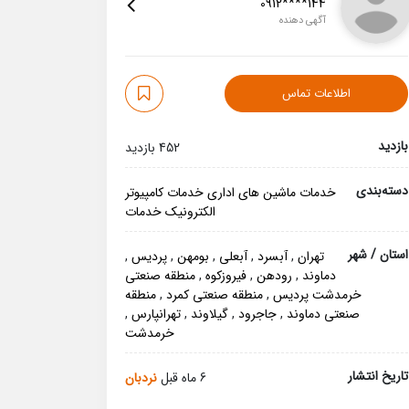
0912****144
آگهی دهنده
اطلاعات تماس
بازدید
452 بازدید
دسته‌بندی
خدمات ماشین های اداری
خدمات کامپیوتر
الکترونیک
خدمات
استان / شهر
تهران
,
آبسرد
,
آبعلی
,
بومهن
,
پردیس
,
دماوند
,
رودهن
,
فیروزکوه
,
منطقه صنعتی
خرمدشت پردیس
,
منطقه صنعتی کمرد
,
منطقه
صنعتی دماوند
,
جاجرود
,
گیلاوند
,
تهرانپارس
,
خرمدشت
تاریخ انتشار
6 ماه قبل
نردبان