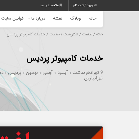
ورود / ثبت نام
علاقه‌مندی ها
خانه
وبلاگ
نقشه
درباره ما
قوانین سایت
/
/
/
/ خدمات کامپیوتر پردیس
خانه
صنعت
الکترونیک
خدمات
خدمات کامپیوتر پردیس
تهران
خرمدشت
آبسرد
آبعلی
بومهن
پردیس
دم
تهرانپارس